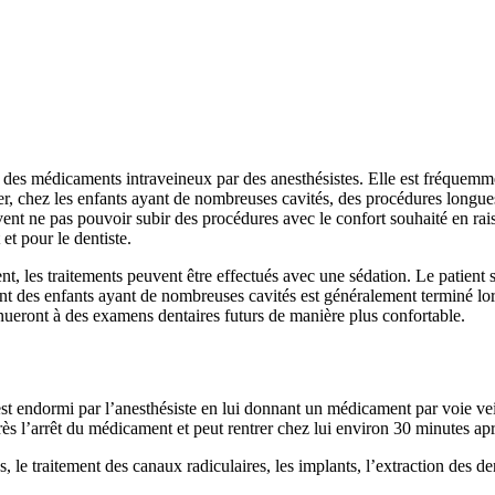
des médicaments intraveineux par des anesthésistes. Elle est fréquemment
ier, chez les enfants ayant de nombreuses cavités, des procédures longue
vent ne pas pouvoir subir des procédures avec le confort souhaité en r
 et pour le dentiste.
ent, les traitements peuvent être effectués avec une sédation. Le patient
ent des enfants ayant de nombreuses cavités est généralement terminé lo
inueront à des examens dentaires futurs de manière plus confortable.
t est endormi par l’anesthésiste en lui donnant un médicament par voie v
près l’arrêt du médicament et peut rentrer chez lui environ 30 minutes ap
, le traitement des canaux radiculaires, les implants, l’extraction des d