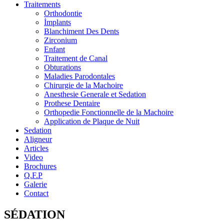
Traitements
Orthodontie
İmplants
Blanchiment Des Dents
Zirconium
Enfant
Traitement de Canal
Obturations
Maladies Parodontales
Chirurgie de la Machoire
Anesthesie Generale et Sedation
Prothese Dentaire
Orthopedie Fonctionnelle de la Machoire
Application de Plaque de Nuit
Sedation
Aligneur
Articles
Video
Brochures
Q.F.P
Galerie
Contact
SÉDATION