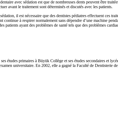
entaire avec sédation est que de nombreuses dents peuvent être traitées 
ectuer avant le traitement sont déterminés et discutés avec les patients.
édation, il est nécessaire que des dentistes pédiatres effectuent ces tra
ient continue à respirer normalement sans dépendre d’une machine pendant
des patients ayant des problèmes de santé tels que des problèmes cardiaqu
s études primaires à Büyük Collège et ses études secondaires et lyc
s l'examen universitaire. En 2002, elle a gagné la Faculté de Dentisterie 