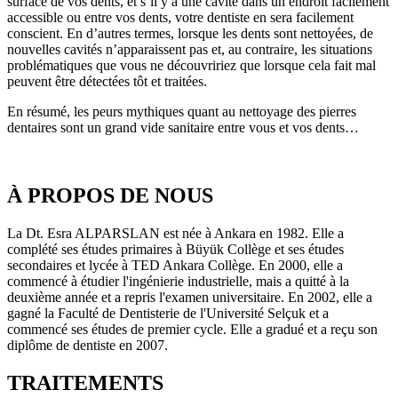
surface de vos dents, et s’il y a une cavité dans un endroit facilement
accessible ou entre vos dents, votre dentiste en sera facilement
conscient. En d’autres termes, lorsque les dents sont nettoyées, de
nouvelles cavités n’apparaissent pas et, au contraire, les situations
problématiques que vous ne découvririez que lorsque cela fait mal
peuvent être détectées tôt et traitées.
En résumé, les peurs mythiques quant au nettoyage des pierres
dentaires sont un grand vide sanitaire entre vous et vos dents…
À PROPOS DE NOUS
La Dt. Esra ALPARSLAN est née à Ankara en 1982. Elle a
complété ses études primaires à Büyük Collège et ses études
secondaires et lycée à TED Ankara Collège. En 2000, elle a
commencé à étudier l'ingénierie industrielle, mais a quitté à la
deuxième année et a repris l'examen universitaire. En 2002, elle a
gagné la Faculté de Dentisterie de l'Université Selçuk et a
commencé ses études de premier cycle. Elle a gradué et a reçu son
diplôme de dentiste en 2007.
TRAITEMENTS