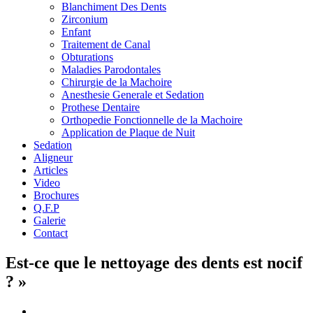
Blanchiment Des Dents
Zirconium
Enfant
Traitement de Canal
Obturations
Maladies Parodontales
Chirurgie de la Machoire
Anesthesie Generale et Sedation
Prothese Dentaire
Orthopedie Fonctionnelle de la Machoire
Application de Plaque de Nuit
Sedation
Aligneur
Articles
Video
Brochures
Q.F.P
Galerie
Contact
Est-ce que le nettoyage des dents est nocif
? »