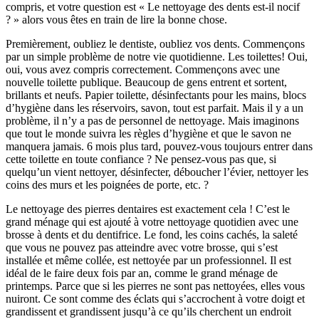
compris, et votre question est « Le nettoyage des dents est-il nocif
? » alors vous êtes en train de lire la bonne chose.
Premièrement, oubliez le dentiste, oubliez vos dents. Commençons
par un simple problème de notre vie quotidienne. Les toilettes! Oui,
oui, vous avez compris correctement. Commençons avec une
nouvelle toilette publique. Beaucoup de gens entrent et sortent,
brillants et neufs. Papier toilette, désinfectants pour les mains, blocs
d’hygiène dans les réservoirs, savon, tout est parfait. Mais il y a un
problème, il n’y a pas de personnel de nettoyage. Mais imaginons
que tout le monde suivra les règles d’hygiène et que le savon ne
manquera jamais. 6 mois plus tard, pouvez-vous toujours entrer dans
cette toilette en toute confiance ? Ne pensez-vous pas que, si
quelqu’un vient nettoyer, désinfecter, déboucher l’évier, nettoyer les
coins des murs et les poignées de porte, etc. ?
Le nettoyage des pierres dentaires est exactement cela ! C’est le
grand ménage qui est ajouté à votre nettoyage quotidien avec une
brosse à dents et du dentifrice. Le fond, les coins cachés, la saleté
que vous ne pouvez pas atteindre avec votre brosse, qui s’est
installée et même collée, est nettoyée par un professionnel. Il est
idéal de le faire deux fois par an, comme le grand ménage de
printemps. Parce que si les pierres ne sont pas nettoyées, elles vous
nuiront. Ce sont comme des éclats qui s’accrochent à votre doigt et
grandissent et grandissent jusqu’à ce qu’ils cherchent un endroit